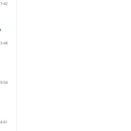
37-42
О
43-48
49-54
54-61