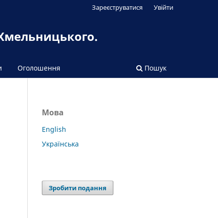
Зареєструватися
Увійти
 Хмельницького.
и
Оголошення
Пошук
Мова
English
Українська
Зробити подання