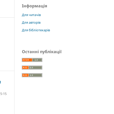
Інформація
Для читачів
Для авторів
Для бібліотекарів
Останні публікації
И
5-15