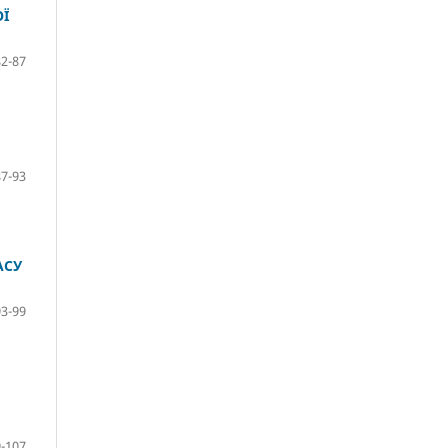
ОЇ
82-87
87-93
АСУ
93-99
-107