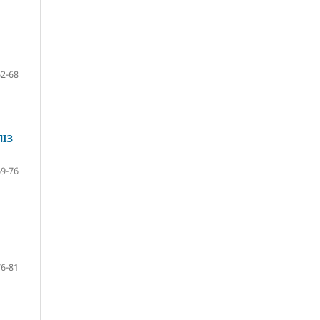
62-68
ЛІЗ
69-76
76-81