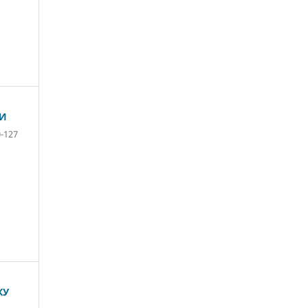
МИ
-127
КУ