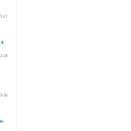
15-21
 З
22-28
29-36
Н-