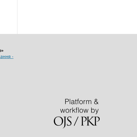
и»
ання -