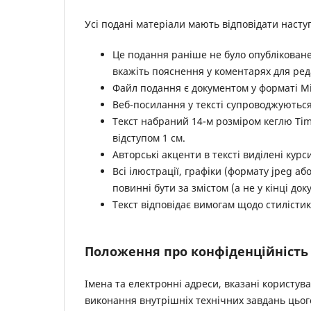
Усі подані матеріали мають відповідати наст
Це подання раніше не було опубліковане
вкажіть пояснення у коментарях для ред
Файл подання є документом у форматі Mic
Веб-посилання у тексті супроводжуютьс
Текст набраний 14-м розміром кеглю Ti
відступом 1 см.
Авторські акценти в тексті виділені кур
Всі ілюстрації, графіки (формату jpeg аб
повинні бути за змістом (а не у кінці док
Текст відповідає вимогам щодо стилістик
Положення про конфіденційність
Імена та електронні адреси, вказані користув
виконання внутрішніх технічних завдань цьо