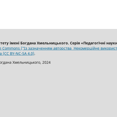
тету імені Богдана Хмельницького. Серія «Педагогічні наук
e Commons ("Із зазначенням авторства Некомерційне використ
 (CC BY-NC-SA 4.0)
.
огдана Хмельницького, 2024