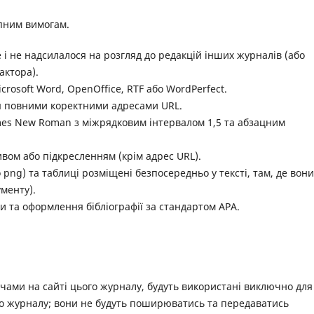
упним вимогам.
 і не надсилалося на розгляд до редакцій інших журналів (або
актора).
rosoft Word, OpenOffice, RTF або WordPerfect.
я повними коректними адресами URL.
mes New Roman з міжрядковим інтервалом 1,5 та абзацним
сивом або підкресленням (крім адрес URL).
о png) та таблиці розміщені безпосередньо у тексті, там, де вони
ументу).
и та оформлення бібліографії за стандартом АРА.
ачами на сайті цього журналу, будуть використані виключно для
го журналу; вони не будуть поширюватись та передаватись