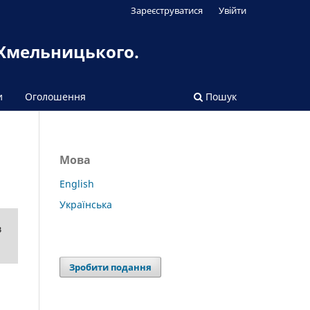
Зареєструватися
Увійти
 Хмельницького.
и
Оголошення
Пошук
Мова
English
Українська
в
Зробити подання