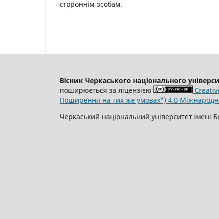
стороннім особам.
Вісник Черкаського національного універси
поширюється за ліцензією
Creativ
Поширення на тих же умовах") 4.0 Міжнародна
Черкаський національний університет імені Б