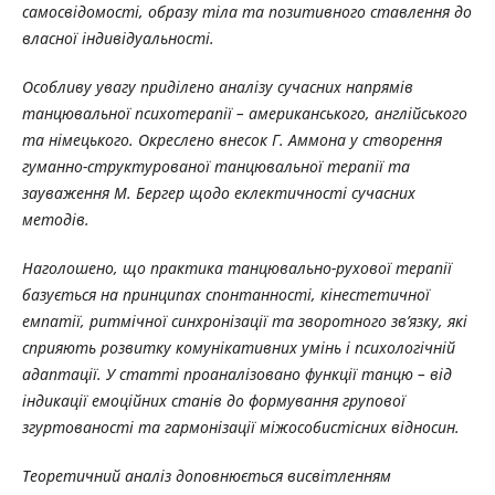
самосвідомості, образу тіла та позитивного ставлення до
власної індивідуальності.
Особливу увагу приділено аналізу сучасних напрямів
танцювальної психотерапії – американського, англійського
та німецького. Окреслено внесок Г. Аммона у створення
гуманно-структурованої танцювальної терапії та
зауваження М. Бергер щодо еклектичності сучасних
методів.
Наголошено, що практика танцювально-рухової терапії
базується на принципах спонтанності, кінестетичної
емпатії, ритмічної синхронізації та зворотного зв’язку, які
сприяють розвитку комунікативних умінь і психологічній
адаптації. У статті проаналізовано функції танцю – від
індикації емоційних станів до формування групової
згуртованості та гармонізації міжособистісних відносин.
Теоретичний аналіз доповнюється висвітленням