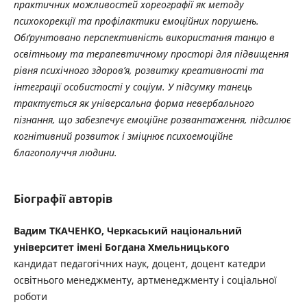
практичних можливостей хореографії як методу
психокорекції та профілактики емоційних порушень.
Обґрунтовано перспективність використання танцю в
освітньому та терапевтичному просторі для підвищення
рівня психічного здоров’я, розвитку креативності та
інтеграції особистості у соціум. У підсумку танець
трактується як універсальна форма невербального
пізнання, що забезпечує емоційне розвантаження, підсилює
когнітивний розвиток і зміцнює психоемоційне
благополуччя людини.
Біографії авторів
Вадим ТКАЧЕНКО, Черкаський національний
університет імені Богдана Хмельницького
кандидат педагогічних наук, доцент, доцент катедри
освітнього менеджменту, артменеджменту і соціальної
роботи