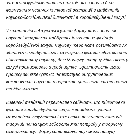
засвоєння фундаментальних технічних знань, а й на
формування навичок їх творчої реалізації в майбутній
науково-дослідницькій діяльності в кораблебудівній галузі.
У статті досліджуються умови формування навичок
наукової творчості майбутніх інженерних фахівців
кораблебудівної галузі. Наукову творчість розглядаємо як
здатність майбутнього інженерного фахівця здійснювати
цілеспрямовану наукову, дослідницьку, творчу діяльність у
галузі промислового виробництва. Ефективність цього
процесу забезпечується інтеграцією обґрунтованих
компонентів наукової творчості: ціннісного, когнітивного
та діяльнісного.
Виявлені тенденції переконливо свідчать, що підготовка
фахівців кораблебудівної галузі має забезпечувати
можливість студентам-інже-нерам розвивати власний
творчий потенціал; задовольняти потребу у творчому
саморозвитку; формувати вміння наукового пошуку