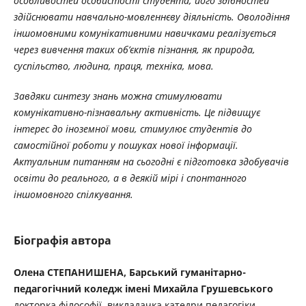
особливостей особистості студента, його здібностей
здійснювати навчально-мовленнєву діяльність. Оволодіння
іншомовними комунікативними навичками реалізується
через вивчення таких об’єктів пізнання, як природа,
суспільство, людина, праця, техніка, мова.
Завдяки синтезу знань можна стимулювати
комунікативно-пізнавальну активність. Це підвищує
інтерес до іноземної мови, стимулює студентів до
самостійної роботи у пошуках нової інформації.
Актуальним питанням на сьогодні є підготовка здобувачів
освіти до реального, а в деякій мірі і спонтанного
іншомовного спілкування.
Біографія автора
Олена СТЕПАНИШЕНА, Барський гуманітарно-
педагогічний коледж імені Михайла Грушевського
докторка філософії, викладачка катедри педагогіки,