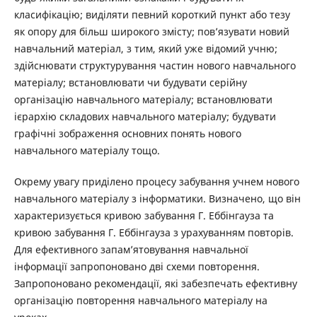
класифікацію; виділяти певний короткий пункт або тезу
як опору для більш широкого змісту; пов’язувати новий
навчальний матеріал, з тим, який уже відомий учню;
здійснювати структурування частин нового навчального
матеріалу; встановлювати чи будувати серійну
організацію навчального матеріалу; встановлювати
ієрархію складових навчального матеріалу; будувати
графічні зображення основних понять нового
навчального матеріалу тощо.
Окрему увагу приділено процесу забування учнем нового
навчального матеріалу з інформатики. Визначено, що він
характеризується кривою забування Г. Еббінгауза та
кривою забування Г. Еббінгауза з урахуванням повторів.
Для ефективного запам’ятовування навчальної
інформації запропоновано дві схеми повторення.
Запропоновано рекомендації, які забезпечать ефективну
організацію повторення навчального матеріалу на