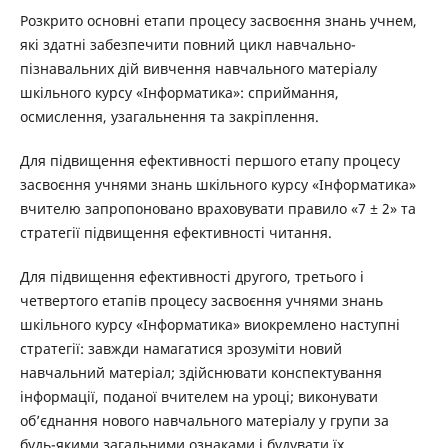
Розкрито основні етапи процесу засвоєння знань учнем,
які здатні забезпечити повний цикл навчально-
пізнавальних дій вивчення навчального матеріалу
шкільного курсу «Інформатика»: сприймання,
осмислення, узагальнення та закріплення.
Для підвищення ефективності першого етапу процесу
засвоєння учнями знань шкільного курсу «Інформатика»
вчителю запропоновано враховувати правило «7 ± 2» та
стратегії підвищення ефективності читання.
Для підвищення ефективності другого, третього і
четвертого
етапів процесу засвоєння учнями знань
шкільного курсу «Інформатика» виокремлено наступні
стратегії: завжди намагатися зрозуміти новий
навчальний матеріал; здійснювати конспектування
інформації, поданої вчителем на уроці; виконувати
об’єднання нового навчального матеріалу у групи за
будь-якими загальними ознаками і будувати їх