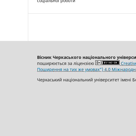
соціальної роботи
Вісник Черкаського національного універси
поширюється за ліцензією
Creativ
Поширення на тих же умовах") 4.0 Міжнародна
Черкаський національний університет імені Б