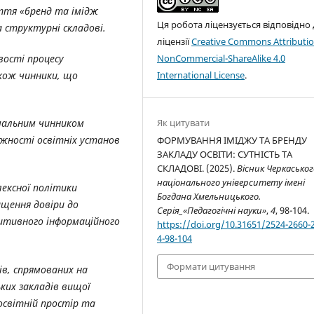
ття «бренд та імідж
Ця робота ліцензується відповідно
а структурні складові.
ліцензії
Creative Commons Attributio
NonCommercial-ShareAlike 4.0
вості процесу
International License
.
кож чинники, що
Як цитувати
ачальним чинником
жності освітніх установ
ФОРМУВАННЯ ІМІДЖУ ТА БРЕНДУ
ЗАКЛАДУ ОСВІТИ: СУТНІСТЬ ТА
СКЛАДОВІ. (2025).
Вісник Черкаськог
національного університету імені
ексної політики
Богдана Хмельницького.
ищення довіри до
Серія_«Педагогічні науки»
,
4
, 98-104.
итивного інформаційного
https://doi.org/10.31651/2524-2660-
4-98-104
Формати цитування
ів, спрямованих на
ких закладів вищої
 освітній простір та