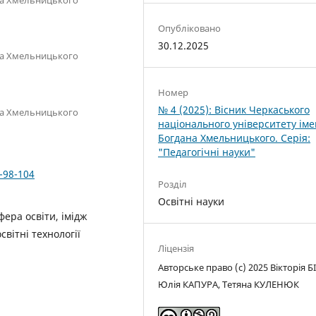
Опубліковано
30.12.2025
ана Хмельницького
Номер
№ 4 (2025): Вісник Черкаського
ана Хмельницького
національного університету іме
Богдана Хмельницького. Серія:
"Педагогічні науки"
-98-104
Розділ
Освітні науки
фера освіти, імідж
світні технології
Ліцензія
Авторське право (c) 2025 Вікторія Б
Юлія КАПУРА, Тетяна КУЛЕНЮК