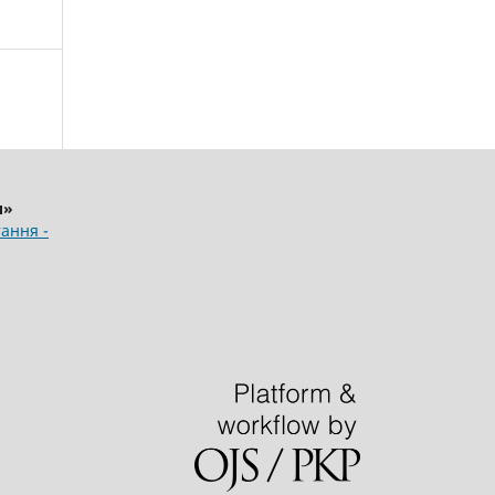
и»
ання -