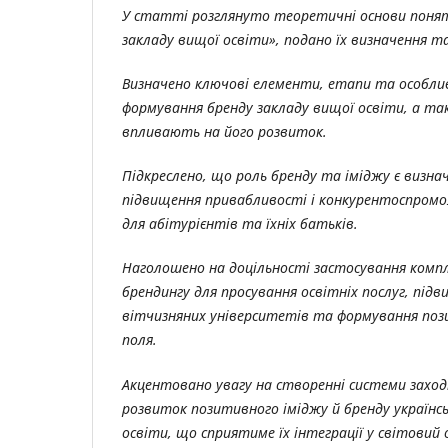
У статті розглянуто теоретичні основи поня
закладу вищої освіти», подано їх визначення т
Визначено ключові елементи, етапи та особли
формування бренду закладу вищої освіти, а та
впливають на його розвиток.
Підкреслено, що роль бренду та іміджу є визн
підвищення привабливості і конкурентоспромо
для абітурієнтів та їхніх батьків.
Наголошено на доцільності застосування компл
брендингу для просування освітніх послуг, підв
вітчизняних університетів та формування поз
поля.
Акцентовано увагу на створенні системи заход
розвиток позитивного іміджу й бренду українсь
освіти, що сприятиме їх інтеграції у світовий