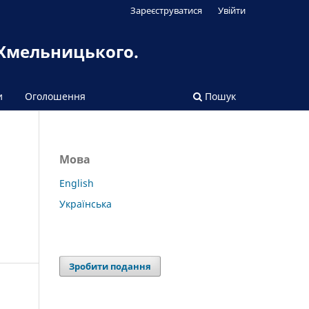
Зареєструватися
Увійти
 Хмельницького.
и
Оголошення
Пошук
Мова
English
Українська
Зробити подання