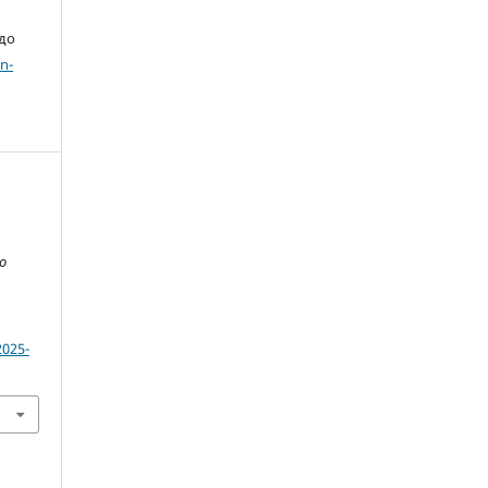
 до
n-
о
2025-