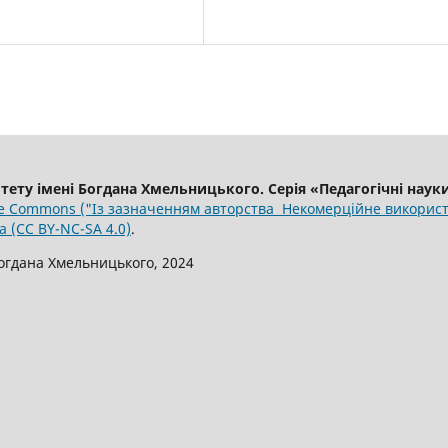
тету імені Богдана Хмельницького. Серія «Педагогічні наук
e Commons ("Із зазначенням авторства Некомерційне використ
 (CC BY-NC-SA 4.0)
.
огдана Хмельницького, 2024