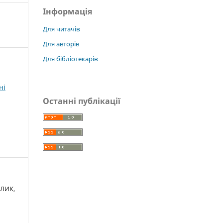
Інформація
Для читачів
Для авторів
Для бібліотекарів
ні
Останні публікації
ІЛИК,