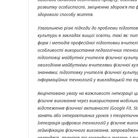
розвитку особистості, зміцненню здоров’я та
здорового способу життя.
Узагальнено р
ізні підходи до проблеми підготов
культури в закладах вищої освіти, такі як: пи
форм і методів професійної підготовки вчителі
особливості використання педагогічних техноло
підготовці майбутніх учителів фізичної культу
оволодіння майбутніми вчителями фізичної ку
знаннями; підготовку учителів фізичної культ
інформаційних технологій у викладацькій та тр
Акцентовано увагу на в
ажливості інтеграції ц
фізичне виховання через використання мобільн
відстеження фізичної активності (
Google
Fit
,
St
занять або інтерактивних уроків з теоретично
Інтеграція цифрових технологій у фізичне вих
гейміфікацію фізичного виховання, запровадже
челенджів, турнірів та командних змагань з 