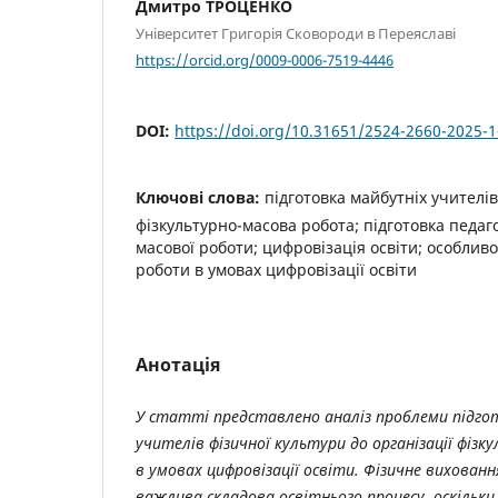
Дмитро ТРОЦЕНКО
Університет Григорія Сковороди в Переяславі
https://orcid.org/0009-0006-7519-4446
DOI:
https://doi.org/10.31651/2524-2660-2025-
Ключові слова:
підготовка майбутніх учителів
фізкультурно-масова робота; підготовка педаго
масової роботи; цифровізація освіти; особливо
роботи в умовах цифровізації освіти
Анотація
У статті представлено аналіз проблеми підго
учителів фізичної культури до організації фізк
в умовах
цифровізації освіти.
Фізичне вихованн
важлива складова освітнього процесу, оскільки