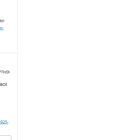
 до
n-
УТНІХ
ВОЇ
.
2025-