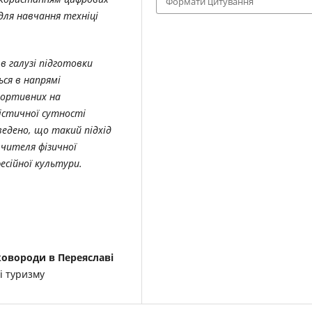
Формати цитування
для навчання техніці
в галузі підготовки
ься в напрямі
спортивних на
істичної сутності
ведено, що такий підхід
вчителя фізичної
есійної культури.
овороди в Переяславі
і туризму