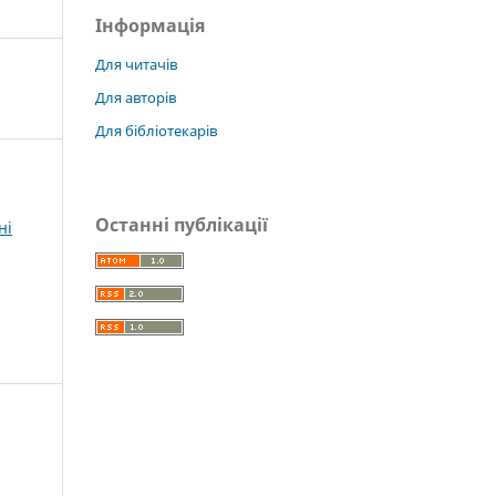
Інформація
Для читачів
Для авторів
Для бібліотекарів
Останні публікації
ні