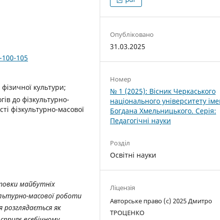
Опубліковано
31.03.2025
1-100-105
Номер
 фізичної культури;
№ 1 (2025): Вісник Черкаського
гів до фізкультурно-
національного університету іме
сті фізкультурно-масової
Богдана Хмельницького. Серія:
Педагогічні науки
Розділ
Освітні науки
товки майбутніх
Ліцензія
ультурно-масової робо
ти
Авторське право (c) 2025 Дмитро
я розглядається як
ТРОЦЕНКО
 сприяє всебічному