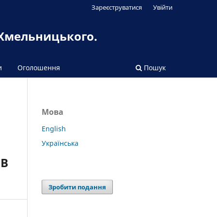
Зареєструватися
Увійти
 Хмельницького.
и
Оголошення
Пошук
Мова
English
Українська
 В
Зробити подання