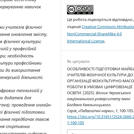
 формуванню навичок
Ця робота ліцензується відповідно
ліцензії
Creative Commons Attributio
ки учителів фізичної
NonCommercial-ShareAlike 4.0
тання оновлення змісту,
International License
.
в фізичної культури;
гій у професійній
ри; необхідність
Як цитувати
льтури професійними
ОСОБЛИВОСТІ ПІДГОТОВКИ МАЙБ
ури до використання
УЧИТЕЛІВ ФІЗИЧНОЇ КУЛЬТУРИ ДО
енерській діяльності.
ОРГАНІЗАЦІЇ ФІЗКУЛЬТУРНО-МАСО
РОБОТИ В УМОВАХ ЦИФРОВІЗАЦІЇ
ифрових технологій у
ОСВІТИ. (2025).
Вісник Черкаського
их додатків для
національного університету імені
Богдана Хмельницького.
rava
); проведення онлайн-
Серія_«Педагогічні науки»
,
1
, 100-105
ї фізичної підготовки.
https://doi.org/10.31651/2524-2660-
овання передбачає також
1-100-105
ння спортивних
використанням цифрових