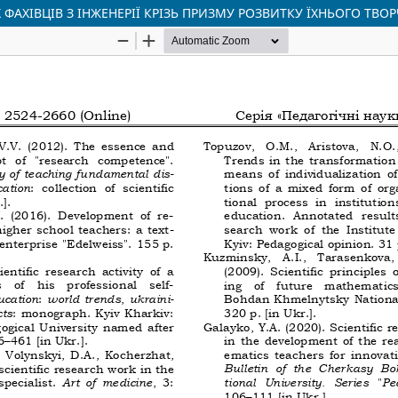
АХІВЦІВ З ІНЖЕНЕРІЇ КРІЗЬ ПРИЗМУ РОЗВИТКУ ЇХНЬОГО ТВО