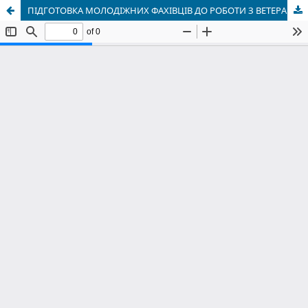
ПІДГОТОВКА МОЛОДІЖНИХ ФАХІВЦІВ ДО РОБОТИ З ВЕТЕРАНАМИ: ТЕОРЕТИЧНЕ ОБҐРУНТУВАННЯ ТА АНАЛІЗ ВІТЧИЗНЯНОГО ДОСВІДУ СПЕЦІАЛІЗОВАНОГО НАВЧАННЯ