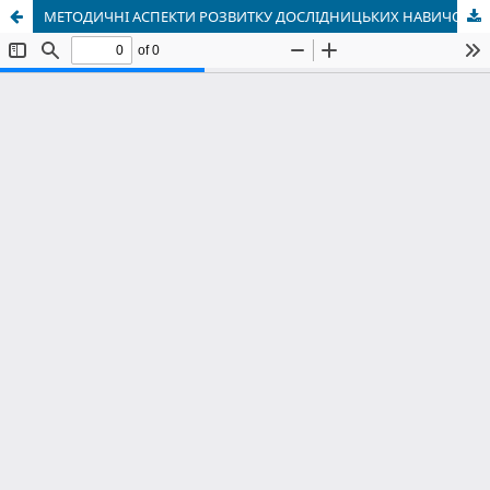
МЕТОДИЧНІ АСПЕКТИ РОЗВИТКУ ДОСЛІДНИЦЬКИХ НАВИЧОК ВИВЧЕННЯ ГЕОМЕТРІЇ МАЙБУТНІМИ УЧИТЕЛЯМИ ПОЧАТКОВОЇ ШКОЛИ