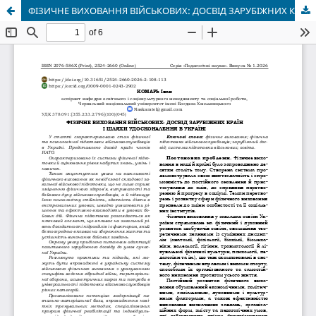
ФІЗИЧНЕ ВИХОВАННЯ ВІЙСЬКОВИХ: ДОСВІД ЗАРУБІЖНИХ КРАЇН І ШЛЯХИ УДОСКОНАЛЕННЯ В УКРАЇНІ